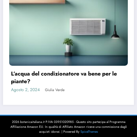
L’acqua del condizionatore va bene per le
piante?
Agosto 2, 2024
Giulia Verde
2026 botanicaitaliana.it P.IVA 03951020985 - Questo sito partecipa al Programma
Affiliazione Amazon EU. In qualità di Affiliato Amazon riceve una commissione dagli
acquisti idonei. | Powered By
SpiceThemes