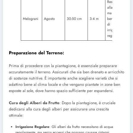
Resistono
alla siccità
ma
Melograni
Agosto
30-50 cm
3-4 m
beneficiano
di
irrigazioni
regolari.
Preparazione del Terreno
:
Prima di procedere con la piantagione, è essenziale preparare
accuratamente il terreno. Assicurati che sia ben drenato e arricchito
di sostanze nutritive. È importante anche scegliere varietà che si
adattino bene al clima locale e che vengano piantate in zone ben
esposte al sole, dove hanno spazio sufficiente per espandersi.
Cura degli Alberi da Frutto
: Dopo la piantagione, è cruciale
dedicarsi alla cura degli alberi per assicurare una crescita
ottimale:
Irrigazione Regolare
: Gli alberi da frutto necessitano di acqua
regolarmente, ma senza eccessi che possano causare ristagni.