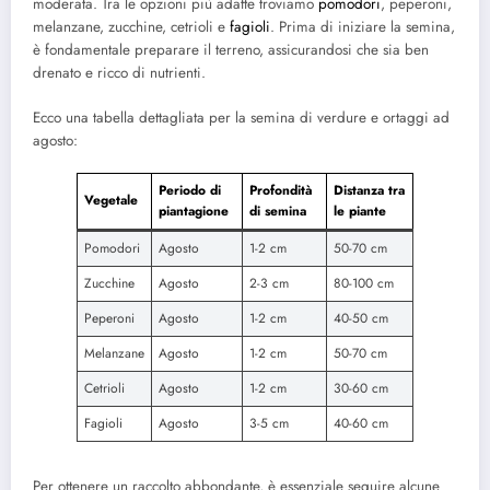
moderata. Tra le opzioni più adatte troviamo
pomodori
, peperoni,
melanzane, zucchine, cetrioli e
fagioli
. Prima di iniziare la semina,
è fondamentale preparare il terreno, assicurandosi che sia ben
drenato e ricco di nutrienti.
Ecco una tabella dettagliata per la semina di verdure e ortaggi ad
agosto:
Periodo di
Profondità
Distanza tra
Vegetale
piantagione
di semina
le piante
Pomodori
Agosto
1-2 cm
50-70 cm
Zucchine
Agosto
2-3 cm
80-100 cm
Peperoni
Agosto
1-2 cm
40-50 cm
Melanzane
Agosto
1-2 cm
50-70 cm
Cetrioli
Agosto
1-2 cm
30-60 cm
Fagioli
Agosto
3-5 cm
40-60 cm
Per ottenere un raccolto abbondante, è essenziale seguire alcune