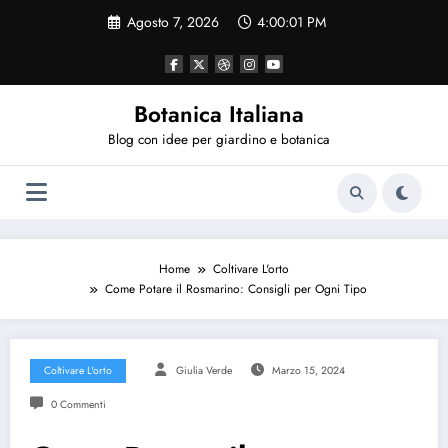
Vai
Agosto 7, 2026
4:00:01 PM
al
contenuto
Botanica Italiana
Blog con idee per giardino e botanica
Home
Coltivare L'orto
Come Potare il Rosmarino: Consigli per Ogni Tipo
Coltivare L'orto
Giulia Verde
Marzo 15, 2024
0 Commenti