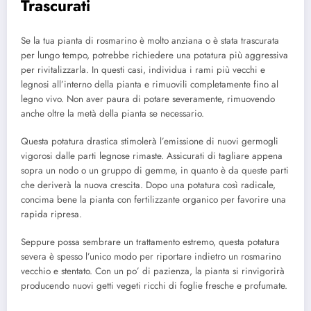
Trascurati
Se la tua pianta di rosmarino è molto anziana o è stata trascurata
per lungo tempo, potrebbe richiedere una potatura più aggressiva
per rivitalizzarla. In questi casi, individua i rami più vecchi e
legnosi all’interno della pianta e rimuovili completamente fino al
legno vivo. Non aver paura di potare severamente, rimuovendo
anche oltre la metà della pianta se necessario.
Questa potatura drastica stimolerà l’emissione di nuovi germogli
vigorosi dalle parti legnose rimaste. Assicurati di tagliare appena
sopra un nodo o un gruppo di gemme, in quanto è da queste parti
che deriverà la nuova crescita. Dopo una potatura così radicale,
concima bene la pianta con fertilizzante organico per favorire una
rapida ripresa.
Seppure possa sembrare un trattamento estremo, questa potatura
severa è spesso l’unico modo per riportare indietro un rosmarino
vecchio e stentato. Con un po’ di pazienza, la pianta si rinvigorirà
producendo nuovi getti vegeti ricchi di foglie fresche e profumate.