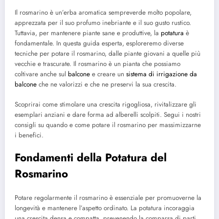
Il rosmarino è un’erba aromatica sempreverde molto popolare,
apprezzata per il suo profumo inebriante e il suo gusto rustico.
Tuttavia, per mantenere piante sane e produttive, la
potatura
è
fondamentale. In questa guida esperta, esploreremo diverse
tecniche per potare il rosmarino, dalle piante giovani a quelle più
vecchie e trascurate. Il rosmarino è un pianta che possiamo
coltivare anche sul
balcone
e creare un
sistema di irrigazione da
balcone
che ne valorizzi e che ne preservi la sua crescita.
Scoprirai come stimolare una crescita rigogliosa, rivitalizzare gli
esemplari anziani e dare forma ad alberelli scolpiti. Segui i nostri
consigli su quando e come potare il rosmarino per massimizzarne
i benefici.
Fondamenti della Potatura del
Rosmarino
Potare regolarmente il rosmarino è essenziale per promuoverne la
longevità e mantenere l’aspetto ordinato. La potatura incoraggia
una crescita densa e compatta, prevenendo la comparsa di parti