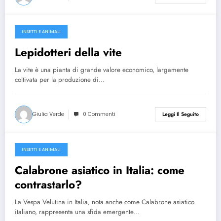
INSETTI E ANIMALI
Aprile 20, 2024
Lepidotteri della vite
La vite è una pianta di grande valore economico, largamente
coltivata per la produzione di…
Giulia Verde
0 Commenti
Leggi Il Seguito
INSETTI E ANIMALI
Marzo 30, 2024
Calabrone asiatico in Italia: come
contrastarlo?
La Vespa Velutina in Italia, nota anche come Calabrone asiatico
italiano, rappresenta una sfida emergente…