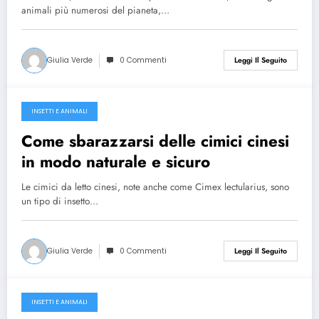
animali più numerosi del pianeta,…
Giulia Verde
0 Commenti
Leggi Il Seguito
INSETTI E ANIMALI
Ottobre 22, 2024
Come sbarazzarsi delle cimici cinesi
in modo naturale e sicuro
Le cimici da letto cinesi, note anche come Cimex lectularius, sono
un tipo di insetto…
Giulia Verde
0 Commenti
Leggi Il Seguito
INSETTI E ANIMALI
Luglio 3, 2024