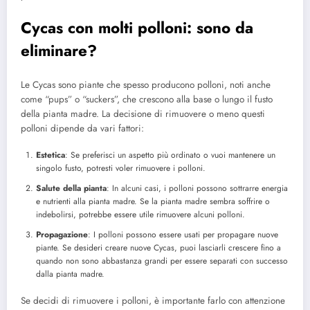
Cycas con molti polloni: sono da
eliminare?
Le Cycas sono piante che spesso producono polloni, noti anche
come “pups” o “suckers”, che crescono alla base o lungo il fusto
della pianta madre. La decisione di rimuovere o meno questi
polloni dipende da vari fattori:
Estetica
: Se preferisci un aspetto più ordinato o vuoi mantenere un
singolo fusto, potresti voler rimuovere i polloni.
Salute della pianta
: In alcuni casi, i polloni possono sottrarre energia
e nutrienti alla pianta madre. Se la pianta madre sembra soffrire o
indebolirsi, potrebbe essere utile rimuovere alcuni polloni.
Propagazione
: I polloni possono essere usati per propagare nuove
piante. Se desideri creare nuove Cycas, puoi lasciarli crescere fino a
quando non sono abbastanza grandi per essere separati con successo
dalla pianta madre.
Se decidi di rimuovere i polloni, è importante farlo con attenzione