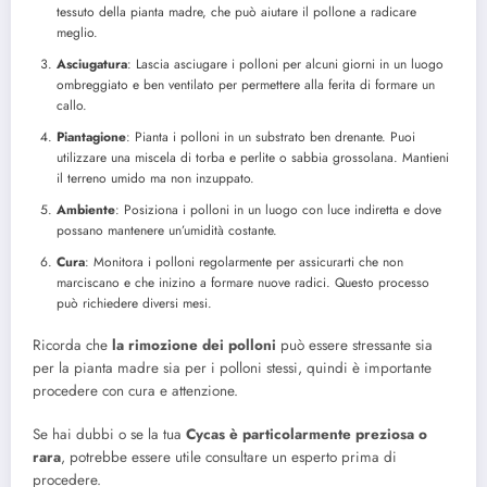
tessuto della pianta madre, che può aiutare il pollone a radicare
meglio.
Asciugatura
: Lascia asciugare i polloni per alcuni giorni in un luogo
ombreggiato e ben ventilato per permettere alla ferita di formare un
callo.
Piantagione
: Pianta i polloni in un substrato ben drenante. Puoi
utilizzare una miscela di torba e perlite o sabbia grossolana. Mantieni
il terreno umido ma non inzuppato.
Ambiente
: Posiziona i polloni in un luogo con luce indiretta e dove
possano mantenere un’umidità costante.
Cura
: Monitora i polloni regolarmente per assicurarti che non
marciscano e che inizino a formare nuove radici. Questo processo
può richiedere diversi mesi.
Ricorda che
la rimozione dei polloni
può essere stressante sia
per la pianta madre sia per i polloni stessi, quindi è importante
procedere con cura e attenzione.
Se hai dubbi o se la tua
Cycas è particolarmente preziosa o
rara
, potrebbe essere utile consultare un esperto prima di
procedere.