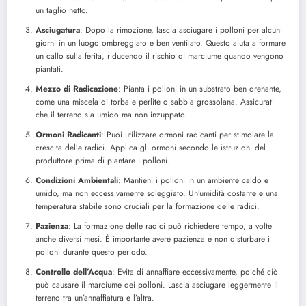
un taglio netto.
Asciugatura
: Dopo la rimozione, lascia asciugare i polloni per alcuni
giorni in un luogo ombreggiato e ben ventilato. Questo aiuta a formare
un callo sulla ferita, riducendo il rischio di marciume quando vengono
piantati.
Mezzo di Radicazione
: Pianta i polloni in un substrato ben drenante,
come una miscela di torba e perlite o sabbia grossolana. Assicurati
che il terreno sia umido ma non inzuppato.
Ormoni Radicanti
: Puoi utilizzare ormoni radicanti per stimolare la
crescita delle radici. Applica gli ormoni secondo le istruzioni del
produttore prima di piantare i polloni.
Condizioni Ambientali
: Mantieni i polloni in un ambiente caldo e
umido, ma non eccessivamente soleggiato. Un’umidità costante e una
temperatura stabile sono cruciali per la formazione delle radici.
Pazienza
: La formazione delle radici può richiedere tempo, a volte
anche diversi mesi. È importante avere pazienza e non disturbare i
polloni durante questo periodo.
Controllo dell’Acqua
: Evita di annaffiare eccessivamente, poiché ciò
può causare il marciume dei polloni. Lascia asciugare leggermente il
terreno tra un’annaffiatura e l’altra.