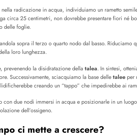
lla radicazione in acqua, individuiamo un rametto semileg
ga circa 25 centimetri, non dovrebbe presentare fiori né bo
o delle foglie.
andola sopra il terzo o quarto nodo dal basso. Riduciamo qu
della loro lunghezza.
e, prevenendo la disidratazione della
talea
. In sintesi, ott
eriore. Successivamente, sciacquiamo la base delle
talee
per r
i solidificherebbe creando un “tappo” che impedirebbe ai ram
ro con due nodi immersi in acqua e posizionarle in un luogo 
rcolazione dell’ossigeno.
mpo ci mette a crescere?