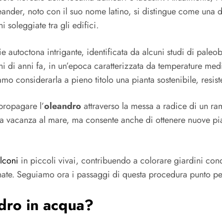
eander, noto con il suo nome latino, si distingue come una de
 soleggiate tra gli edifici.
e autoctona intrigante, identificata da alcuni studi di paleo
di anni fa, in un’epoca caratterizzata da temperature medie s
o considerarla a pieno titolo una pianta sostenibile, resist
 propagare l’
oleandro
attraverso la messa a radice di un r
una vacanza al mare, ma consente anche di ottenere nuove pian
lconi
in piccoli vivai, contribuendo a colorare giardini con
onate. Seguiamo ora i passaggi di questa procedura punto pe
ndro in acqua?