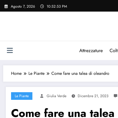
Vai
Agosto 7, 2026
10:52:53 PM
al
contenuto
Attrezzature
Colt
Home
Le Piante
Come fare una talea di oleandro
Le Piante
Giulia Verde
Dicembre 21, 2023
Come fare una talea