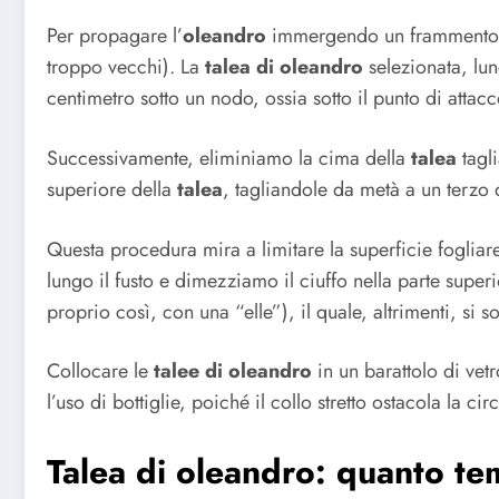
Per propagare l’
oleandro
immergendo un frammento ne
troppo vecchi). La
talea di oleandro
selezionata, lun
centimetro sotto un nodo, ossia sotto il punto di attacc
Successivamente, eliminiamo la cima della
talea
tagli
superiore della
talea
, tagliandole da metà a un terzo 
Questa procedura mira a limitare la superficie fogliar
lungo il fusto e dimezziamo il ciuffo nella parte sup
proprio così, con una “elle”), il quale, altrimenti, s
Collocare le
talee di oleandro
in un barattolo di vet
l’uso di bottiglie, poiché il collo stretto ostacola la ci
Talea di oleandro: quanto te