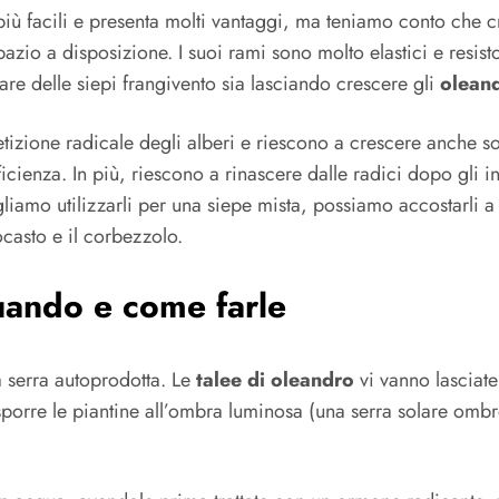
 più facili e presenta molti vantaggi, ma teniamo conto che
io a disposizione. I suoi rami sono molto elastici e resisto
re delle siepi frangivento sia lasciando crescere gli
oleand
petizione radicale degli alberi e riescono a crescere anche so
ufficienza. In più, riescono a rinascere dalle radici dopo gl
gliamo utilizzarli per una siepe mista, possiamo accostarli
ocasto e il corbezzolo.
quando e come farle
a serra autoprodotta. Le
talee di oleandro
vi vanno lasciate
porre le piantine all’ombra luminosa (una serra solare ombre