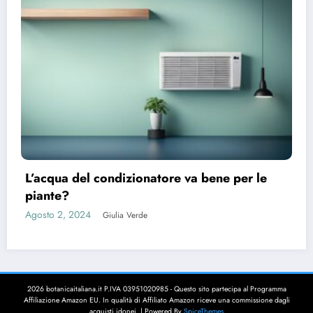
L’acqua del condizionatore va bene per le
piante?
Agosto 2, 2024
Giulia Verde
2026 botanicaitaliana.it P.IVA 03951020985 - Questo sito partecipa al Programma
Affiliazione Amazon EU. In qualità di Affiliato Amazon riceve una commissione dagli
acquisti idonei. | Powered By
SpiceThemes