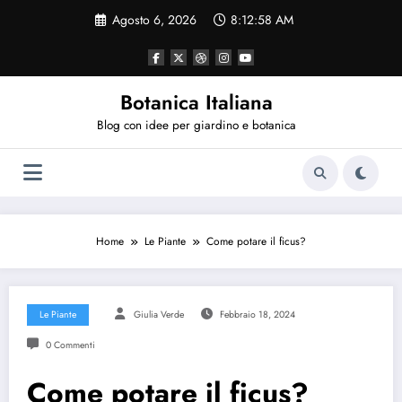
Vai
Agosto 6, 2026
8:12:59 AM
al
contenuto
Botanica Italiana
Blog con idee per giardino e botanica
Home
Le Piante
Come potare il ficus?
Le Piante
Giulia Verde
Febbraio 18, 2024
0 Commenti
Come potare il ficus?