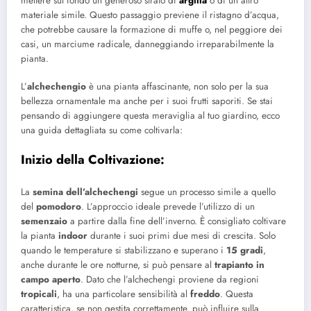
mettere sul fondo un generoso strato di
argilla
o di un altro
materiale simile. Questo passaggio previene il ristagno d’acqua,
che potrebbe causare la formazione di muffe o, nel peggiore dei
casi, un marciume radicale, danneggiando irreparabilmente la
pianta.
L’
alchechengio
è una pianta affascinante, non solo per la sua
bellezza ornamentale ma anche per i suoi frutti saporiti. Se stai
pensando di aggiungere questa meraviglia al tuo giardino, ecco
una guida dettagliata su come coltivarla:
Inizio della Coltivazione
:
La
semina dell’alchechengi
segue un processo simile a quello
del
pomodoro
. L’approccio ideale prevede l’utilizzo di un
semenzaio
a partire dalla fine dell’inverno. È consigliato coltivare
la pianta
indoor
durante i suoi primi due mesi di crescita. Solo
quando le temperature si stabilizzano e superano i
15 gradi
,
anche durante le ore notturne, si può pensare al
trapianto in
campo aperto
. Dato che l’alchechengi proviene da regioni
tropicali
, ha una particolare sensibilità al
freddo
. Questa
caratteristica, se non gestita correttamente, può influire sulla