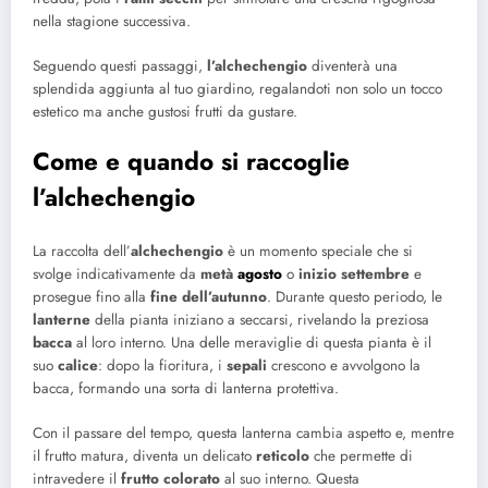
nella stagione successiva.
Seguendo questi passaggi,
l’alchechengio
diventerà una
splendida aggiunta al tuo giardino, regalandoti non solo un tocco
estetico ma anche gustosi frutti da gustare.
Come e quando si raccoglie
l’alchechengio
La raccolta dell’
alchechengio
è un momento speciale che si
svolge indicativamente da
metà
agosto
o
inizio settembre
e
prosegue fino alla
fine dell’autunno
. Durante questo periodo, le
lanterne
della pianta iniziano a seccarsi, rivelando la preziosa
bacca
al loro interno. Una delle meraviglie di questa pianta è il
suo
calice
: dopo la fioritura, i
sepali
crescono e avvolgono la
bacca, formando una sorta di lanterna protettiva.
Con il passare del tempo, questa lanterna cambia aspetto e, mentre
il frutto matura, diventa un delicato
reticolo
che permette di
intravedere il
frutto colorato
al suo interno. Questa