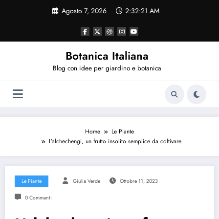
Vai
Agosto 7, 2026
2:32:21 AM
al
contenuto
Botanica Italiana
Blog con idee per giardino e botanica
Home
Le Piante
L’alchechengi, un frutto insolito semplice da coltivare
Le Piante
Giulia Verde
Ottobre 11, 2023
0 Commenti