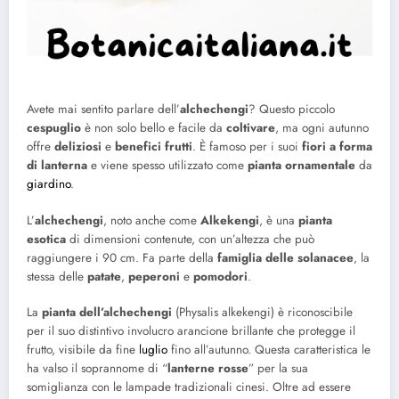
Avete mai sentito parlare dell’
alchechengi
? Questo piccolo
cespuglio
è non solo bello e facile da
coltivare
, ma ogni autunno
offre
deliziosi
e
benefici frutti
. È famoso per i suoi
fiori a forma
di lanterna
e viene spesso utilizzato come
pianta ornamentale
da
giardino
.
L’
alchechengi
, noto anche come
Alkekengi
, è una
pianta
esotica
di dimensioni contenute, con un’altezza che può
raggiungere i 90 cm. Fa parte della
famiglia delle solanacee
, la
stessa delle
patate
,
peperoni
e
pomodori
.
La
pianta dell’alchechengi
(Physalis alkekengi) è riconoscibile
per il suo distintivo involucro arancione brillante che protegge il
frutto, visibile da fine
luglio
fino all’autunno. Questa caratteristica le
ha valso il soprannome di “
lanterne rosse
” per la sua
somiglianza con le lampade tradizionali cinesi. Oltre ad essere