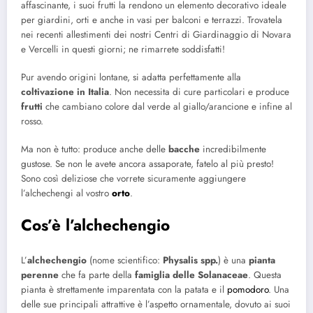
affascinante, i suoi frutti la rendono un elemento decorativo ideale
per giardini, orti e anche in vasi per balconi e terrazzi. Trovatela
nei recenti allestimenti dei nostri Centri di Giardinaggio di Novara
e Vercelli in questi giorni; ne rimarrete soddisfatti!
Pur avendo origini lontane, si adatta perfettamente alla
coltivazione in Italia
. Non necessita di cure particolari e produce
frutti
che cambiano colore dal verde al giallo/arancione e infine al
rosso.
Ma non è tutto: produce anche delle
bacche
incredibilmente
gustose. Se non le avete ancora assaporate, fatelo al più presto!
Sono così deliziose che vorrete sicuramente aggiungere
l’alchechengi al vostro
orto
.
Cos’è l’alchechengio
L’
alchechengio
(nome scientifico:
Physalis spp.
) è una
pianta
perenne
che fa parte della
famiglia delle Solanaceae
. Questa
pianta è strettamente imparentata con la patata e il
pomodoro
. Una
delle sue principali attrattive è l’aspetto ornamentale, dovuto ai suoi