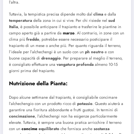
l’altra.
Tuttavia, la tempistica precisa dipende molto dal
clima
e dalla
temperatura
della zona in cui si vive. Per chi risiede nel
sud
Italia
, è possibile anticipare il trapianto e trasferire le piantine in
campo aperto già a partire da
marzo
. Al contrario, in zone con un
clima più
freddo
, potrebbe essere necessario posticipare il
trapianto di un mese o anche più. Per quanto riguarda il terreno,
l’ideale per l’alchechengi è un suolo con un
ph neutro
e con
buone capacità di
drenaggio
. Per preparare al meglio il terreno,
è consigliato effettuare una
vangatura profonda
almeno 10-15
giorni prima del trapianto.
Nutrizione della Pianta
:
Dopo alcune settimane dal trapianto, è consigliabile concimare
l’alchechengio con un prodotto ricco di
potassio
. Questo aiuterà a
garantire una fioritura abbondante e frutti gustosi. In termini di
concimazione
, l’alchechengi non ha esigenze particolarmente
elevate. Tuttavia, è sempre una buona pratica arricchire il terreno
con un
concime
equilibrato
che fornisca anche
sostanza