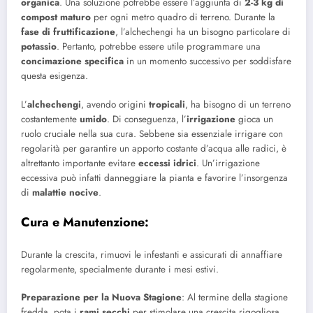
organica
. Una soluzione potrebbe essere l’aggiunta di
2-3 kg di
compost maturo
per ogni metro quadro di terreno. Durante la
fase di fruttificazione
, l’alchechengi ha un bisogno particolare di
potassio
. Pertanto, potrebbe essere utile programmare una
concimazione specifica
in un momento successivo per soddisfare
questa esigenza.
L’
alchechengi
, avendo origini
tropicali
, ha bisogno di un terreno
costantemente
umido
. Di conseguenza, l’
irrigazione
gioca un
ruolo cruciale nella sua cura. Sebbene sia essenziale irrigare con
regolarità per garantire un apporto costante d’acqua alle radici, è
altrettanto importante evitare
eccessi idrici
. Un’irrigazione
eccessiva può infatti danneggiare la pianta e favorire l’insorgenza
di
malattie nocive
.
Cura e Manutenzione
:
Durante la crescita, rimuovi le infestanti e assicurati di annaffiare
regolarmente, specialmente durante i mesi estivi.
Preparazione per la Nuova Stagione
: Al termine della stagione
fredda, pota i
rami secchi
per stimolare una crescita rigogliosa