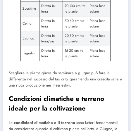
Diretta in
70-100 cm tra
Piena luce
Zucchine
terra
le piante
solare
Diretta in
50-60 cm tra
Piena luce
Cetrioli
terra
le piante
solare
Diretta in
20-30 cm tra
Piena luce
Basilico
terra/vasi
le piante
solare
Diretta in
15-20 cm tra
Piena luce
Fagiolini
terra
le piante
solare
Scegliere le piante giuste da seminare a giugno può fare la
differenza nel successo del tuo orto, garantendo una crescita sana e
una ricca produzione nei mesi estivi.
Condizioni climatiche e terreno
ideale per la coltivazione
Le
condizioni climatiche e il terreno
sono fattori fondamentali
da considerare quando si coltivano piante nell’orto. A Giugno, le