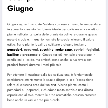
Giugno
Giugno segna l’inizio dell’estate e con esso arrivano le temperature
in aumento, creando l’ambiente ideale per coltivare una varietà di
piante nell’orto. La scelta delle piante da coltivare durante questo
mese è cruciale, in quanto non tutte le specie tollerano il calore
estivo. Tra le piante ideali da coltivare a giugno troviamo
pomodori
,
peperoni
,
zucchine
,
melanzane
,
cetrioli
,
fagiolini
,
basilico
e
prezzemolo
. Queste varietà non solo prosperano in
condizioni di caldo, ma arricchiscono anche la tua tavola con
prodotti freschi durante i mesi più caldi.
Per ottenere il massimo dalla tua coltivazione, è fondamentale
considerare attentamente lo spazio disponibile e l’esposizione
solare di ciascuna area del tuo
orto
. Alcune piante, come i
pomodori e i peperoni, richiedono molto spazio e una diretta
esposizione al sole, mentre le erbe aromatiche possono crescere
bene anche in vasi o aree più piccole.