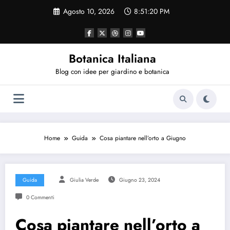
Vai
Agosto 10, 2026
8:51:21 PM
al
contenuto
Botanica Italiana
Blog con idee per giardino e botanica
Home
Guida
Cosa piantare nell’orto a Giugno
Guida
Giulia Verde
Giugno 23, 2024
0 Commenti
Cosa piantare nell’orto a