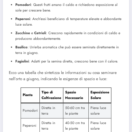
Pomodori
: Questi frutti amano il caldo e richiedono esposizione al
sole per crescere bene.
Peperoni
: Anch’essi beneficiano di temperature elevate e abbondante
luce solare.
Zucchine
e
Cetrioli
: Crescono rapidamente in condizioni di caldo e
producono abbondantemente.
Basilico
: Un’erba aromatica che può essere seminata direttamente in
terra in giugno.
Fagiolini
: Adatti per la semina diretta, crescono bene con il calore.
Ecco una tabella che sintetizza le informazioni su cosa seminare
nell’orto a giugno, indicando le esigenze di spazio e luce:
Tipo di
Spazio
Esposizione
Pianta
Coltivazione
Necessario
Solare
Diretta in
50-60 cm tra
Piena luce
Pomodori
terra
le piante
solare
Diretta in
40-50 cm tra
Piena luce
Peperoni
terra
le piante
solare