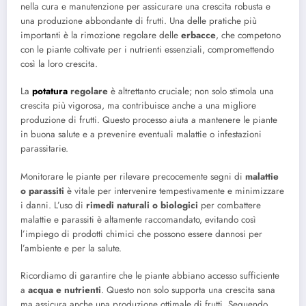
nella cura e manutenzione per assicurare una crescita robusta e
una produzione abbondante di frutti. Una delle pratiche più
importanti è la rimozione regolare delle
erbacce
, che competono
con le piante coltivate per i nutrienti essenziali, compromettendo
così la loro crescita.
La
potatura
regolare
è altrettanto cruciale; non solo stimola una
crescita più vigorosa, ma contribuisce anche a una migliore
produzione di frutti. Questo processo aiuta a mantenere le piante
in buona salute e a prevenire eventuali malattie o infestazioni
parassitarie.
Monitorare le piante per rilevare precocemente segni di
malattie
o parassiti
è vitale per intervenire tempestivamente e minimizzare
i danni. L’uso di
rimedi naturali o biologici
per combattere
malattie e parassiti è altamente raccomandato, evitando così
l’impiego di prodotti chimici che possono essere dannosi per
l’ambiente e per la salute.
Ricordiamo di garantire che le piante abbiano accesso sufficiente
a
acqua e nutrienti
. Questo non solo supporta una crescita sana
ma assicura anche una produzione ottimale di frutti. Seguendo